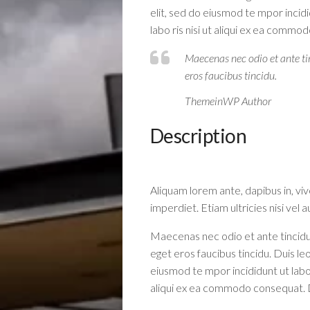
elit, sed do eiusmod te mpor incid
labo ris nisi ut aliqui ex ea commod
Maecenas nec odio et ante tin
eros faucibus tincidu.
ThemeinWP Author
Description
Aliquam lorem ante, dapibus in, vive
imperdiet. Etiam ultricies nisi vel a
Maecenas nec odio et ante tincidun
eget eros faucibus tincidu. Duis leo
eiusmod te mpor incididunt ut labo
aliqui ex ea commodo consequat. Dui