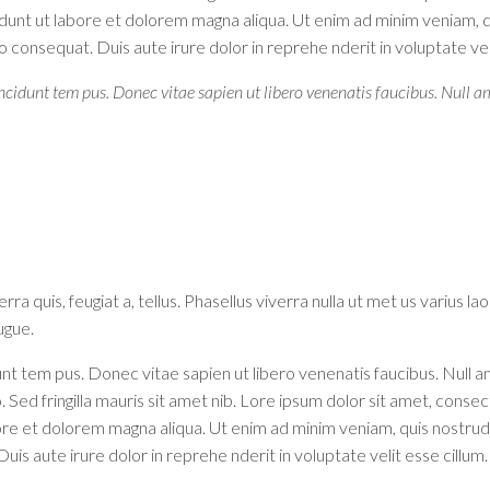
idunt ut labore et dolorem magna aliqua. Ut enim ad minim veniam, 
o consequat. Duis aute irure dolor in reprehe nderit in voluptate veli
cidunt tem pus. Donec vitae sapien ut libero venenatis faucibus. Null am
rra quis, feugiat a, tellus. Phasellus viverra nulla ut met us varius
ugue.
t tem pus. Donec vitae sapien ut libero venenatis faucibus. Null am
. Sed fringilla mauris sit amet nib. Lore ipsum dolor sit amet, consect
re et dolorem magna aliqua. Ut enim ad minim veniam, quis nostrud ex
s aute irure dolor in reprehe nderit in voluptate velit esse cillum.