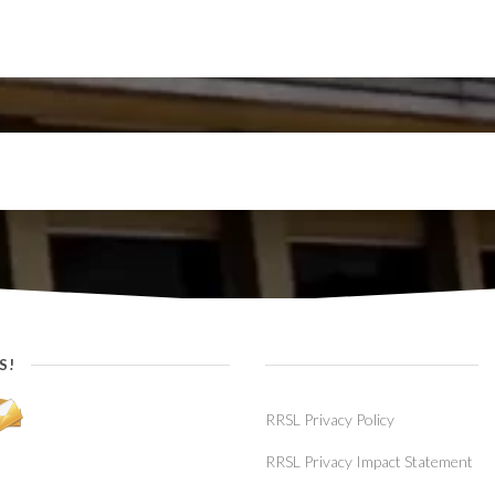
S!
RRSL Privacy Policy
RRSL Privacy Impact Statement