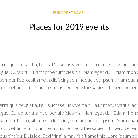
EBUD
EUROPE
/
TRAVEL
LERS
Places for 2019 events
EBUD
TS
AL
erra quis, feugiat a, tellus. Phasellus viverra nulla ut metus varius 
FERS
 augue. Curabitur ullamcorper ultricies nisi. Nam eget dui. Etiam rho
per libero, sit amet adipiscing sem neque sed ipsum. Nam quam nun
THERN
NSULA
odio et ante tincidunt tem pus. Donec vitae sapien ut libero venena
ACY
erra quis, feugiat a, tellus. Phasellus viverra nulla ut metus varius 
OCIATION
 augue. Curabitur ullamcorper ultricies nisi. Nam eget dui. Etiam rho
per libero, sit amet adipiscing sem neque sed ipsum. Nam quam nun
EN’S
odio et ante tincidunt tem pus. Donec vitae sapien ut libero venenat
LIARY
us tincidu. Duis leo. Sed fringilla mauris sit amet nib. Lore ipsum d