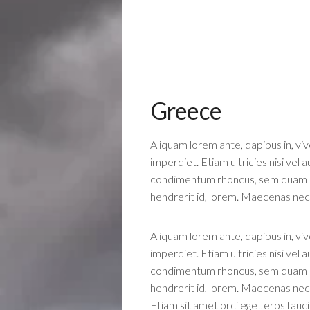
ROS
RSL
ANG
ROS
RSL
Greece
DAR
SOCI
Aliquam lorem ante, dapibus in, viv
GOL
imperdiet. Etiam ultricies nisi vel
condimentum rhoncus, sem quam sem
SOU
PENI
hendrerit id, lorem. Maecenas nec 
LEG
TPI
Aliquam lorem ante, dapibus in, viv
ASS
imperdiet. Etiam ultricies nisi vel
condimentum rhoncus, sem quam sem
WOM
hendrerit id, lorem. Maecenas nec 
AUXI
Etiam sit amet orci eget eros faucib